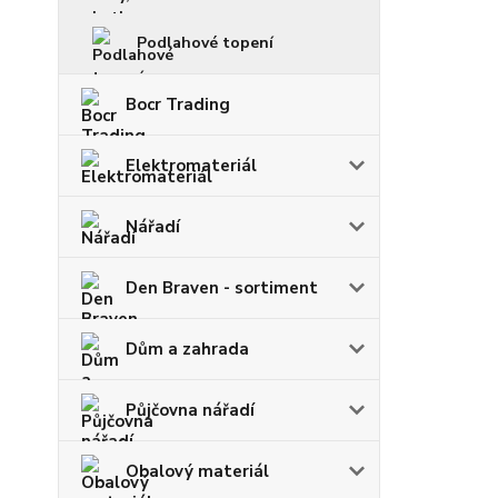
Podlahové topení
Bocr Trading
Elektromateriál
Nářadí
Den Braven - sortiment
Dům a zahrada
Půjčovna nářadí
Obalový materiál