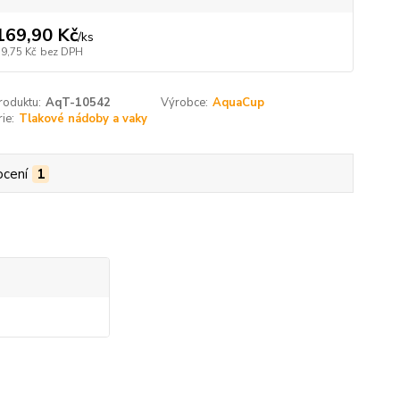
169,90 Kč
/
ks
19,75 Kč
bez DPH
roduktu:
AqT-10542
Výrobce:
AquaCup
ie:
Tlakové nádoby a vaky
cení
1