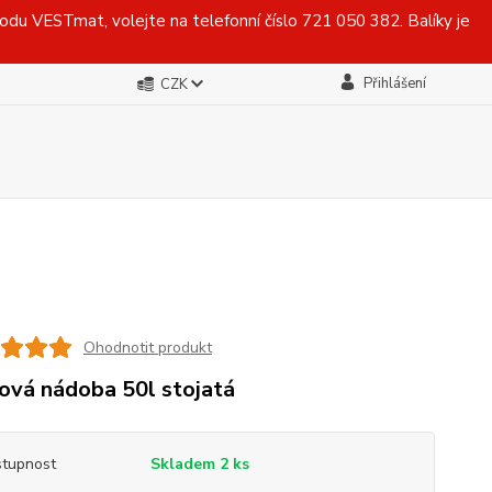
du VESTmat, volejte na telefonní číslo 721 050 382. Balíky je
Přihlášení
CZK
Ohodnotit produkt
ová nádoba 50l stojatá
tupnost
Skladem 2 ks