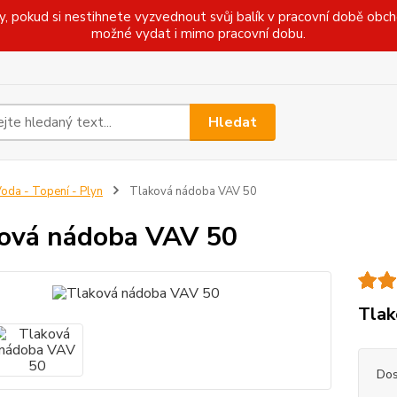
pokud si nestihnete vyzvednout svůj balík v pracovní době obcho
možné vydat i mimo pracovní dobu.
Hledat
oda - Topení - Plyn
Tlaková nádoba VAV 50
ová nádoba VAV 50
Tlak
Dos