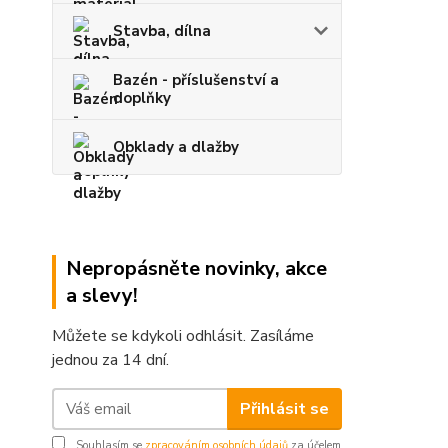
Stavba, dílna
Bazén - příslušenství a
doplňky
Obklady a dlažby
Nepropásněte novinky, akce
a slevy!
Můžete se kdykoli odhlásit. Zasíláme
jednou za 14 dní.
Přihlásit se
Souhlasím se
zpracováním osobních údajů
za účelem