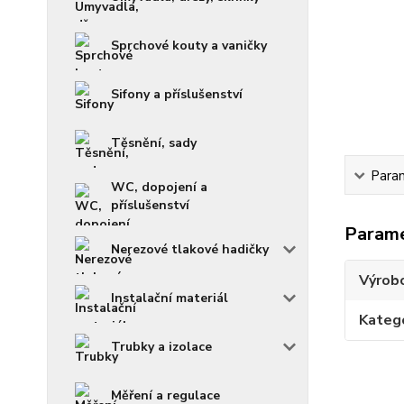
Sprchové kouty a vaničky
Sifony a příslušenství
Těsnění, sady
Para
WC, dopojení a
příslušenství
Param
Nerezové tlakové hadičky
Výrob
Instalační materiál
Kateg
Trubky a izolace
Měření a regulace