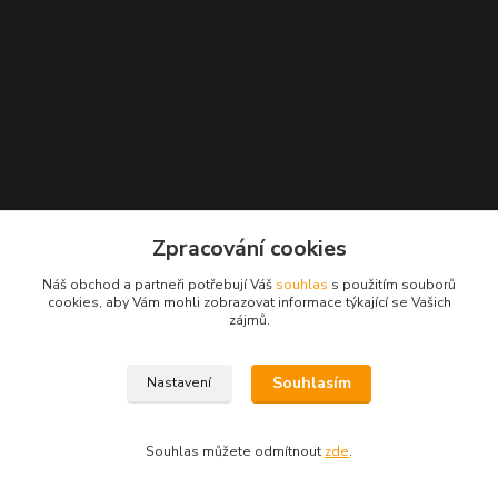
Zpracování cookies
Náš obchod a partneři potřebují Váš
souhlas
s použitím souborů
cookies, aby Vám mohli zobrazovat informace týkající se Vašich
zájmů.
Souhlasím
Nastavení
Souhlas můžete odmítnout
zde
.
Vytvořeno na
Eshop-rychle.cz