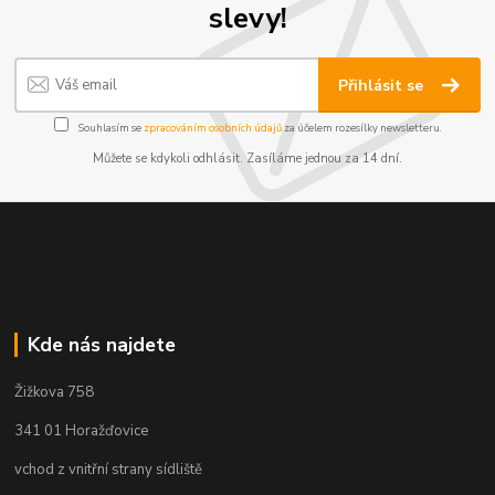
slevy!
Přihlásit se
Souhlasím se
zpracováním osobních údajů
za účelem rozesílky newsletteru.
Můžete se kdykoli odhlásit. Zasíláme jednou za 14 dní.
Kde nás najdete
Žižkova 758
341 01 Horažďovice
vchod z vnitřní strany sídliště