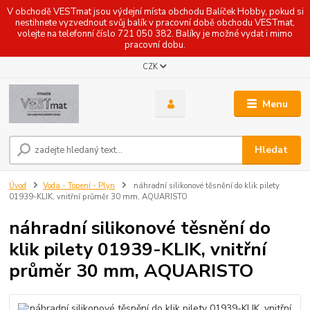
V obchodě VESTmat jsou výdejní místa obchodu Balíček Hobby, pokud si
nestihnete vyzvednout svůj balík v pracovní době obchodu VESTmat,
volejte na telefonní číslo 721 050 382. Balíky je možné vydat i mimo
pracovní dobu.
CZK
Menu
Hledat
Úvod
Voda - Topení - Plyn
náhradní silikonové těsnění do klik pilety
01939-KLIK, vnitřní průměr 30 mm, AQUARISTO
náhradní silikonové těsnění do
klik pilety 01939-KLIK, vnitřní
průměr 30 mm, AQUARISTO