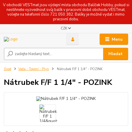
V obchodě VESTmat jsou výdejní místa obchodu Balíček Hobby, pokud si
nestihnete vyzvednout svůj balík v pracovní době obchodu VESTmat,
volejte na telefonní číslo 721 050 382. Balíky je možné vydat i mimo
pracovní dobu.
CZK
Menu
Hledat
Úvod
Voda - Topení - Plyn
Nátrubek F/F 1 1/4" - POZINK
Nátrubek F/F 1 1/4" - POZINK