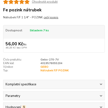
Ohodnotit produkt
Fe pozink nátrubek
Nátrubek F/F 1 1/4" - POZINK
celý popis
Dostupnost
Skladem 7 ks
56,00 Kč
/
ks
46,28 Kč
bez DPH
Číslo produktu:
Gebo-270-7V
EAN kód:
4019576055204
Výrobce:
GEBO
Typ:
Nátrubek F/F POZINK
Kompletní specifikace
Parametry
Hodnocení
1