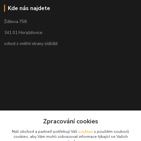
Kde nás najdete
Žižkova 758
341 01 Horažďovice
vchod z vnitřní strany sídliště
Zpracování cookies
Náš obchod a partneři potřebují Váš
souhlas
s použitím souborů
cookies, aby Vám mohli zobrazovat informace týkající se Vašich