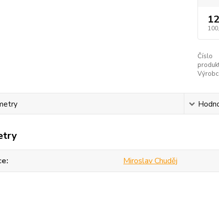
12
100
Číslo
produkt
Výrobc
metry
Hodno
etry
ce
Miroslav Chuděj