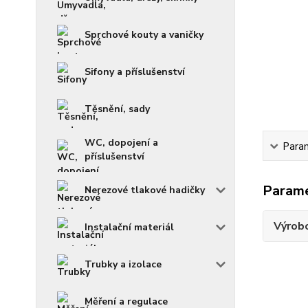
Sprchové kouty a vaničky
Sifony a příslušenství
Těsnění, sady
WC, dopojení a
Para
příslušenství
Param
Nerezové tlakové hadičky
Výrob
Instalační materiál
Trubky a izolace
Měření a regulace