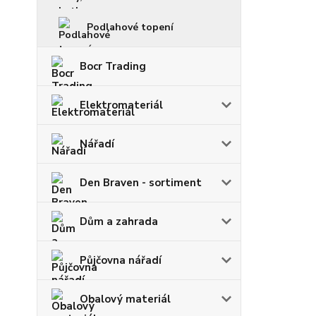
Podlahové topení
Bocr Trading
Elektromateriál
Nářadí
Den Braven - sortiment
Dům a zahrada
Půjčovna nářadí
Obalový materiál