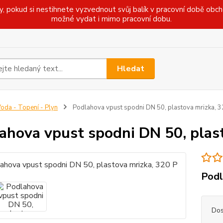
pokud si nestihnete vyzvednout svůj balík v pracovní době obcho
možné vydat i mimo pracovní dobu.
Hledat
oda - Topení - Plyn
Podlahova vpust spodni DN 50, plastova mrizka, 3
ahova vpust spodni DN 50, plas
Podl
Dos