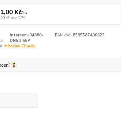
1,00 Kč
/
ks
,00 Kč
bez DPH
Intercom-04880-
EAN kód:
8595587400623
u:
DN50-55P
e:
Miroslav Chuděj
cení
0