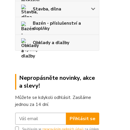
Stavba, dílna
Bazén - příslušenství a
doplňky
Obklady a dlažby
Nepropásněte novinky, akce
a slevy!
Můžete se kdykoli odhlásit. Zasíláme
jednou za 14 dní.
Přihlásit se
Souhlasím se
zpracováním osobních údajů
za účelem