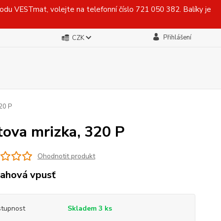
du VESTmat, volejte na telefonní číslo 721 050 382. Balíky je
Přihlášení
CZK
20 P
tova mrizka, 320 P
Ohodnotit produkt
ahová vpusť
tupnost
Skladem 3 ks