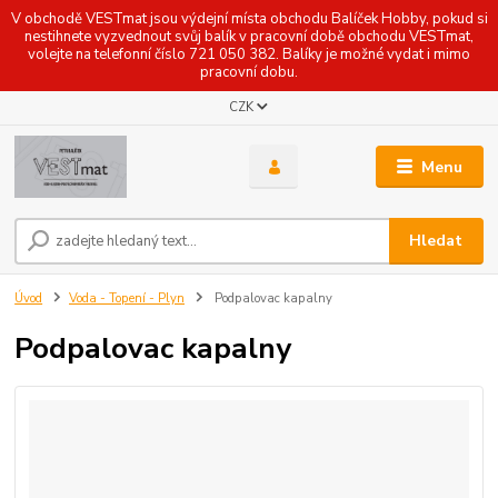
V obchodě VESTmat jsou výdejní místa obchodu Balíček Hobby, pokud si
nestihnete vyzvednout svůj balík v pracovní době obchodu VESTmat,
volejte na telefonní číslo 721 050 382. Balíky je možné vydat i mimo
pracovní dobu.
CZK
Menu
Hledat
Úvod
Voda - Topení - Plyn
Podpalovac kapalny
Podpalovac kapalny