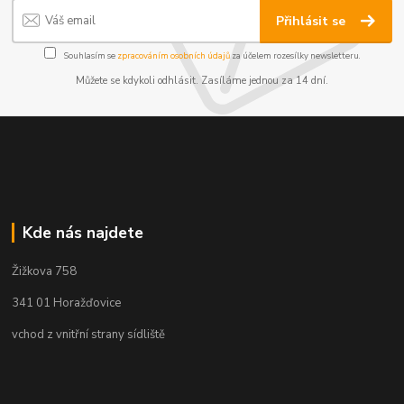
Přihlásit se
Souhlasím se
zpracováním osobních údajů
za účelem rozesílky newsletteru.
Můžete se kdykoli odhlásit. Zasíláme jednou za 14 dní.
Kde nás najdete
Žižkova 758
341 01 Horažďovice
vchod z vnitřní strany sídliště