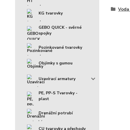
Voda 
KG tvarovky
GEBO QUICK - svěrné
spojky
Pozinkované tvarovky
Objímky s gumou
Uzavírací armatury
PE, PP-S Tvarovky -
plast
Drenážní potrubí
CU tvarovky a přechody