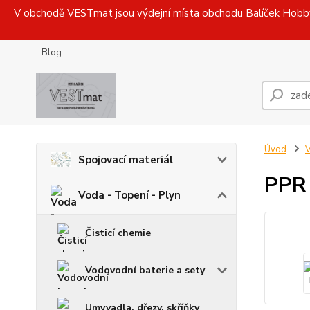
V obchodě VESTmat jsou výdejní místa obchodu Balíček Hobby, 
Blog
Úvod
V
Spojovací materiál
PPR 
Voda - Topení - Plyn
Čisticí chemie
Vodovodní baterie a sety
Umyvadla, dřezy, skříňky