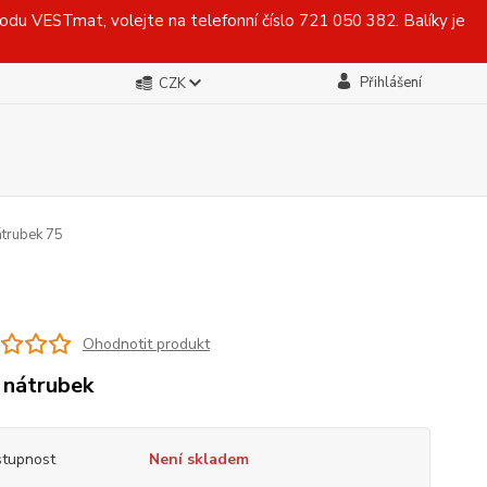
du VESTmat, volejte na telefonní číslo 721 050 382. Balíky je
Přihlášení
CZK
trubek 75
Ohodnotit produkt
nátrubek
tupnost
Není skladem