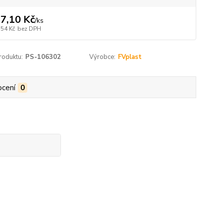
7,10 Kč
/
ks
,54 Kč
bez DPH
roduktu:
PS-106302
Výrobce:
FVplast
cení
0