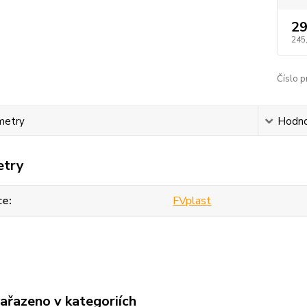
29
245
Číslo p
metry
Hodno
etry
ce
FVplast
zařazeno v kategoriích