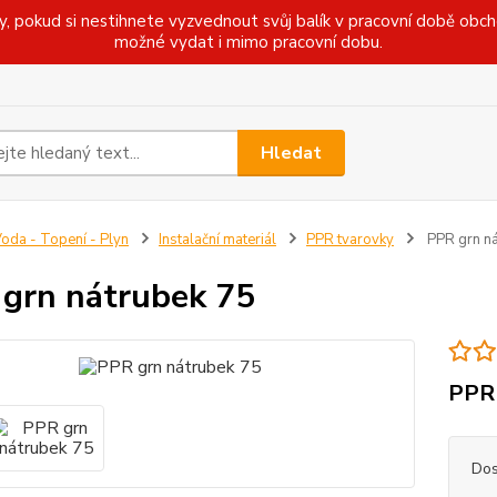
pokud si nestihnete vyzvednout svůj balík v pracovní době obcho
možné vydat i mimo pracovní dobu.
Hledat
oda - Topení - Plyn
Instalační materiál
PPR tvarovky
PPR grn ná
grn nátrubek 75
PPR 
Dos