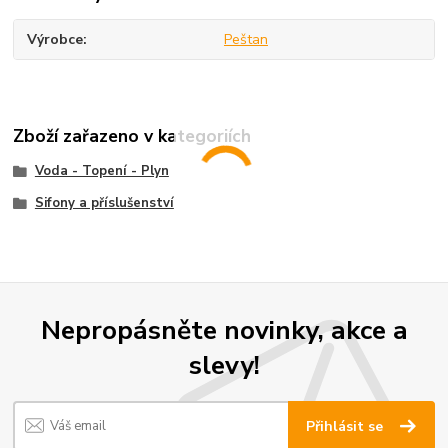
Výrobce
Peštan
Zboží zařazeno v kategoriích
Voda - Topení - Plyn
Sifony a příslušenství
Nepropásněte novinky, akce a
slevy!
Přihlásit se