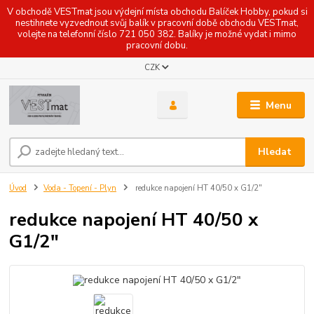
V obchodě VESTmat jsou výdejní místa obchodu Balíček Hobby, pokud si
nestihnete vyzvednout svůj balík v pracovní době obchodu VESTmat,
volejte na telefonní číslo 721 050 382. Balíky je možné vydat i mimo
pracovní dobu.
CZK
Menu
Hledat
Úvod
Voda - Topení - Plyn
redukce napojení HT 40/50 x G1/2"
redukce napojení HT 40/50 x
G1/2"