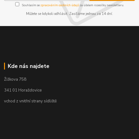
Souhlasím se
zpracováním osobních údajů
za účelem rozesílky newsletteru.
Můžete se kdykoli odhlásit. Zasíláme jednou za 14 dní.
Kde nás najdete
Žižkova 758
341 01 Horažďovice
vchod z vnitřní strany sídliště