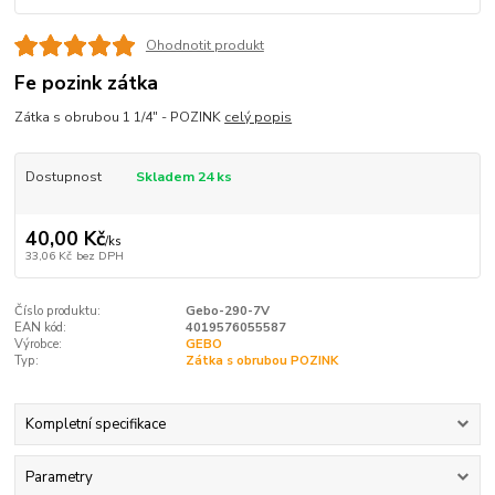
Ohodnotit produkt
Fe pozink zátka
Zátka s obrubou 1 1/4" - POZINK
celý popis
Dostupnost
Skladem 24 ks
40,00 Kč
/
ks
33,06 Kč
bez DPH
Číslo produktu:
Gebo-290-7V
EAN kód:
4019576055587
Výrobce:
GEBO
Typ:
Zátka s obrubou POZINK
Kompletní specifikace
Parametry