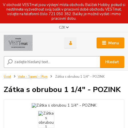
V obchodě VESTmat jsou výdejní místa obchodu Balíček Hobby, pokud si
nestihnete vyzvednout svůj balík v pracovní době obchodu VESTmat,
volejte na telefonní číslo 721 050 382. Balíky je možné vydat i mimo
pracovní dobu.
CZK
Menu
Hledat
Úvod
Voda - Topení - Plyn
Zátka s obrubou 1 1/4" - POZINK
Zátka s obrubou 1 1/4" - POZINK