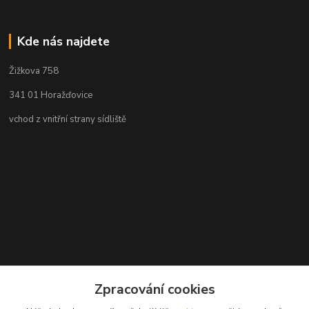
Kde nás najdete
Žižkova 758
341 01 Horažďovice
vchod z vnitřní strany sídliště
Zpracování cookies