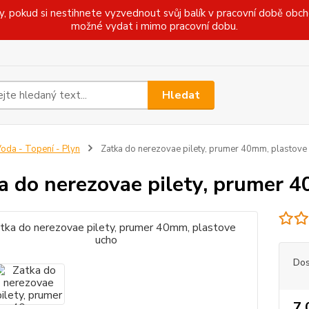
pokud si nestihnete vyzvednout svůj balík v pracovní době obcho
možné vydat i mimo pracovní dobu.
Hledat
oda - Topení - Plyn
Zatka do nerezovae pilety, prumer 40mm, plastove
a do nerezovae pilety, prumer 
Dos
7,