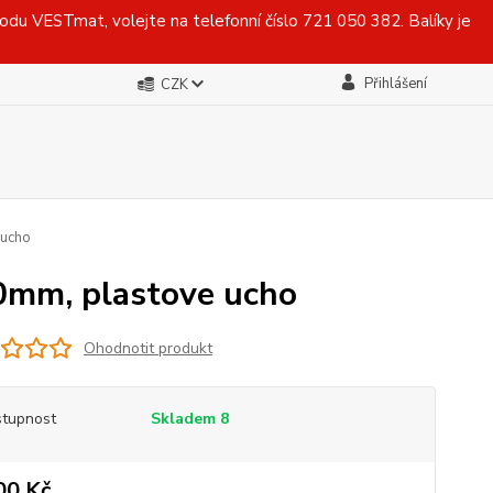
du VESTmat, volejte na telefonní číslo 721 050 382. Balíky je
Přihlášení
CZK
 ucho
40mm, plastove ucho
Ohodnotit produkt
tupnost
Skladem 8
00 Kč