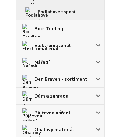
Podlahové topení
Bocr Trading
Elektromateriál
Nářadí
Den Braven - sortiment
Dům a zahrada
Půjčovna nářadí
Obalový materiál