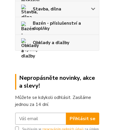
Stavba, dílna
Bazén - příslušenství a
doplňky
Obklady a dlažby
Nepropásněte novinky, akce
a slevy!
Můžete se kdykoli odhlásit. Zasíláme
jednou za 14 dní.
Přihlásit se
Souhlasím se
zpracováním osobních údajů
za účelem