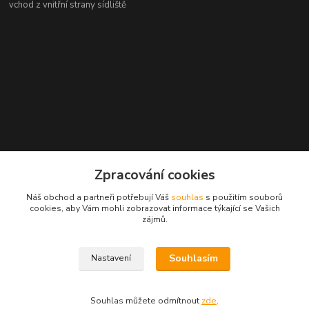
vchod z vnitřní strany sídliště
Zpracování cookies
Náš obchod a partneři potřebují Váš
souhlas
s použitím souborů
cookies, aby Vám mohli zobrazovat informace týkající se Vašich
zájmů.
Souhlasím
Nastavení
Souhlas můžete odmítnout
zde
.