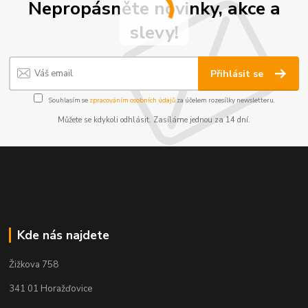
Nepropásněte novinky, akce a
slevy!
Přihlásit se
Souhlasím se
zpracováním osobních údajů
za účelem rozesílky newsletteru.
Můžete se kdykoli odhlásit. Zasíláme jednou za 14 dní.
Kde nás najdete
Žižkova 758
341 01 Horažďovice