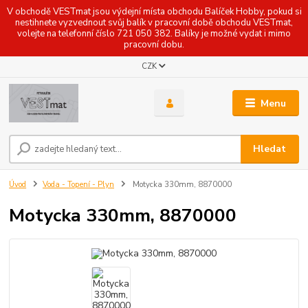
V obchodě VESTmat jsou výdejní místa obchodu Balíček Hobby, pokud si
nestihnete vyzvednout svůj balík v pracovní době obchodu VESTmat,
volejte na telefonní číslo 721 050 382. Balíky je možné vydat i mimo
pracovní dobu.
CZK
Menu
Hledat
Úvod
Voda - Topení - Plyn
Motycka 330mm, 8870000
Motycka 330mm, 8870000